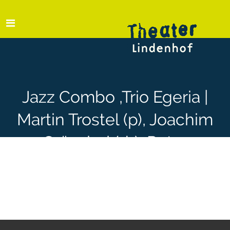
Jazz Combo ‚Trio Egeria |
Martin Trostel (p), Joachim
Gröschel (dr), Peter
Schönfeld (db).