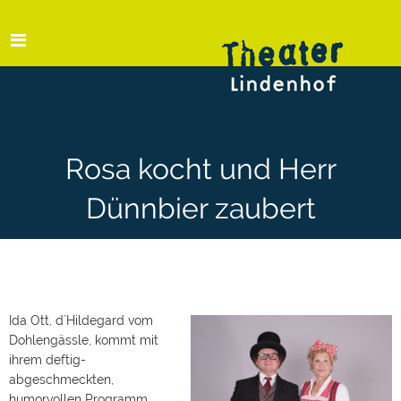
Rosa kocht und Herr
Dünnbier zaubert
Ida Ott, d´Hildegard vom
Dohlengässle, kommt mit
ihrem deftig-
abgeschmeckten,
humorvollen Programm