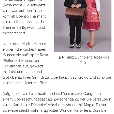
„Rosa kocht“ – g´schwätzt
wird, was auf den Tisch
kommt! Ebenso charmant
wie resolut serviert sie ihre
Themen heißgekocht und
messerscharf.
Unter dem Motto „Männer
erobern die Küche, Frauen
räumen sie auf!“ spürt Rosa
Karl-Heinz Dünnbier & Rosa (Ida
Pfefferle die neuesten
Ott)
Kochtrends auf, gewürzt
mit Lust und Laune und
gibt überall Ihren Senf dr´zu. Überhaupt it schleckig und scho gar
it g´schleckt. Aber mit Biss!
Aufgetischt wird ein theatralisches Menü in zwei Gängen mit
einem Überraschungsgast als Zwischengang, der Sie verzaubern
wird: „Karl-Heinz Dünnbier“ würzt den Abend mit Magie. Dieser
Schwabe steckt wahrhaftig voller Wunder. Karl-Heinz Dünnbier