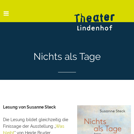
Nichts als Tage
Lesung von Susanne Steck
Die Lesung bildet gleichzeitig die
Finissage der Ausstellung „
Was
bleibt
“ von Heide Bruder.