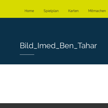
Home
Spielplan
Karten
Mitmachen
Bild_Imed_Ben_Tahar