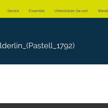
Service
Ensemble
Unterstützen Sie uns!
Wande
derlin_(Pastell_1792)