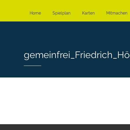
Home
Spielplan
Karten
Mitmachen
gemeinfrei_Friedrich_Höl