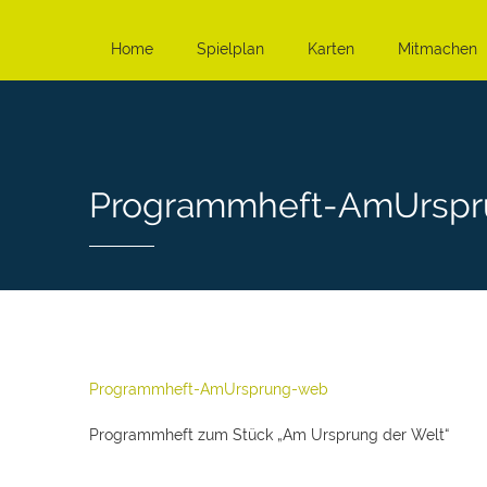
Home
Spielplan
Karten
Mitmachen
Programmheft-AmUrsp
Programmheft-AmUrsprung-web
Programmheft zum Stück „Am Ursprung der Welt“