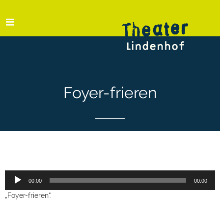
Foyer-frieren
Audio-
00:00
00:00
Player
„Foyer-frieren“.