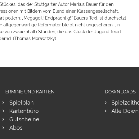
 Stückes, das der Stuttgarter Autor Markus Bauer für den
essionen mit Bildern vom Elend einer Klassengesellschaft,
rt poltern: „Megageil! Endprächtig!“ Bauers Text ist durchsetzt
er allgegenwärtige Reformator bleibt nicht ungeschoren. „In
e von zweieinhalb Stunden, die das Glück der Jugend feiert.
rdernd. (Thomas Morawitzky)
TERMINE UND KARTEN
DOWNLOADS
Spielplan
Spielzeith
Kartenbüro
Alle Down
Gutscheine
Abos