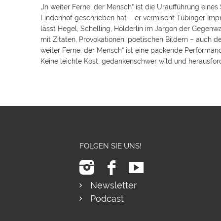
„In weiter Ferne, der Mensch“ ist die Uraufführung eines
Lindenhof geschrieben hat – er vermischt Tübinger Impr
lässt Hegel, Schelling, Hölderlin im Jargon der Gegenwa
mit Zitaten, Provokationen, poetischen Bildern – auch d
weiter Ferne, der Mensch“ ist eine packende Performanc
Keine leichte Kost, gedankenschwer wild und herausfo
FOLGEN SIE UNS!
Newsletter
Podcast