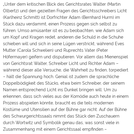
„Unter dem kritischen Blick des Gerichtsrates Walter (Martin
Olbertz) und den gezielten Fragen des Gerichtsschreibers Licht
(Karlheinz Schmitt) ist Dorfrichter Adam (Bernhard Hurm) im
Stück dazu verdammt, einen Prozess gegen sich selbst zu
führen. Umso amüsanter ist es zu beobachten, wie Adam sich
um Kopf und Kragen redet, anderen die Schuld in die Schuhe
schieben will und sich in seine Lügen verstrickt, während Eves
Mutter (Carola Schwelien) und Ruprechts Vater (Peter
Höfermayer) geifern und disputieren. Vor allem das Mienenspiel
von Gerichtsrat Walter, Schreiber Licht und Richter Adam –
während dieser alle Versuche, die Wahrheit zu finden, torpediert
– hält die Spannung hoch. Genial ist zudem die sprachliche
Doppelbödigkeit des Stücks, etwa beim Schreiber, der seinem
Namen entsprechend Licht ins Dunkel bringen will. Um zu
erkennen, dass sich vieles aus der Komödie auch heute in einem
Prozess abspielen könnte, braucht es die teils modernen
Kostüme und Utensilien auf der Bühne gar nicht. Auf der Bühne
des Schwurgerichtssaals nimmt das Stück den Zuschauern
durch Wortwitz und Symbolik genau das, was sonst viele in
Zusammenhang mit einem Gerichtssaal empfinden –