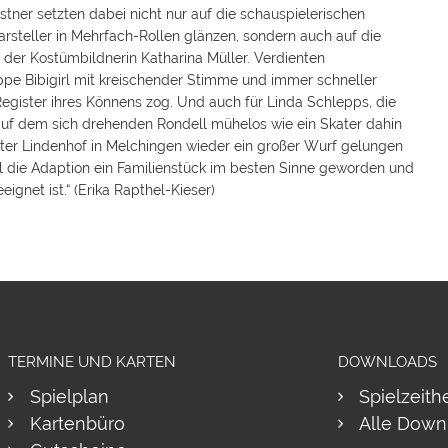
tner setzten dabei nicht nur auf die schauspielerischen
arsteller in Mehrfach-Rollen glänzen, sondern auch auf die
 der Kostümbildnerin Katharina Müller. Verdienten
ppe Bibigirl mit kreischender Stimme und immer schneller
ister ihres Könnens zog. Und auch für Linda Schlepps, die
rt auf dem sich drehenden Rondell mühelos wie ein Skater dahin
ater Lindenhof in Melchingen wieder ein großer Wurf gelungen
il die Adaption ein Familienstück im besten Sinne geworden und
gnet ist.“ (Erika Rapthel-Kieser)
TERMINE UND KARTEN
DOWNLOADS
Spielplan
Spielzeith
Kartenbüro
Alle Down