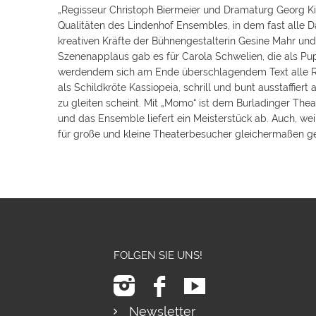
„Regisseur Christoph Biermeier und Dramaturg Georg Kis
Qualitäten des Lindenhof Ensembles, in dem fast alle D
kreativen Kräfte der Bühnengestalterin Gesine Mahr und
Szenenapplaus gab es für Carola Schwelien, die als Pu
werdendem sich am Ende überschlagendem Text alle Reg
als Schildkröte Kassiopeia, schrill und bunt ausstaffie
zu gleiten scheint. Mit „Momo“ ist dem Burladinger The
und das Ensemble liefert ein Meisterstück ab. Auch, we
für große und kleine Theaterbesucher gleichermaßen geei
FOLGEN SIE UNS!
Newsletter