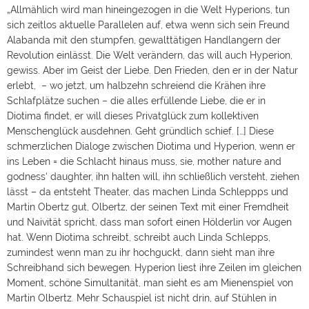
„Allmählich wird man hineingezogen in die Welt Hyperions, tun
sich zeitlos aktuelle Parallelen auf, etwa wenn sich sein Freund
Alabanda mit den stumpfen, gewalttätigen Handlangern der
Revolution einlässt. Die Welt verändern, das will auch Hyperion,
gewiss. Aber im Geist der Liebe. Den Frieden, den er in der Natur
erlebt, – wo jetzt, um halbzehn schreiend die Krähen ihre
Schlafplätze suchen – die alles erfüllende Liebe, die er in
Diotima findet, er will dieses Privatglück zum kollektiven
Menschenglück ausdehnen. Geht gründlich schief. […] Diese
schmerzlichen Dialoge zwischen Diotima und Hyperion, wenn er
ins Leben = die Schlacht hinaus muss, sie, mother nature and
godness‘ daughter, ihn halten will, ihn schließlich versteht, ziehen
lässt – da entsteht Theater, das machen Linda Schleppps und
Martin Obertz gut, Olbertz, der seinen Text mit einer Fremdheit
und Naivität spricht, dass man sofort einen Hölderlin vor Augen
hat. Wenn Diotima schreibt, schreibt auch Linda Schlepps,
zumindest wenn man zu ihr hochguckt, dann sieht man ihre
Schreibhand sich bewegen. Hyperion liest ihre Zeilen im gleichen
Moment, schöne Simultanität, man sieht es am Mienenspiel von
Martin Olbertz. Mehr Schauspiel ist nicht drin, auf Stühlen in