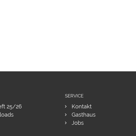
SERVICE
eft 25/26
Kontakt
loads
Gasthaus
Jobs