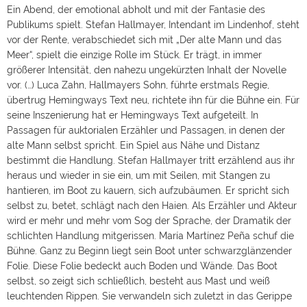
Ein Abend, der emotional abholt und mit der Fantasie des
Publikums spielt. Stefan Hallmayer, Intendant im Lindenhof, steht
vor der Rente, verabschiedet sich mit „Der alte Mann und das
Meer“, spielt die einzige Rolle im Stück. Er trägt, in immer
größerer Intensität, den nahezu ungekürzten Inhalt der Novelle
vor. (…) Luca Zahn, Hallmayers Sohn, führte erstmals Regie,
übertrug Hemingways Text neu, richtete ihn für die Bühne ein. Für
seine Inszenierung hat er Hemingways Text aufgeteilt. In
Passagen für auktorialen Erzähler und Passagen, in denen der
alte Mann selbst spricht. Ein Spiel aus Nähe und Distanz
bestimmt die Handlung. Stefan Hallmayer tritt erzählend aus ihr
heraus und wieder in sie ein, um mit Seilen, mit Stangen zu
hantieren, im Boot zu kauern, sich aufzubäumen. Er spricht sich
selbst zu, betet, schlägt nach den Haien. Als Erzähler und Akteur
wird er mehr und mehr vom Sog der Sprache, der Dramatik der
schlichten Handlung mitgerissen. María Martínez Peña schuf die
Bühne. Ganz zu Beginn liegt sein Boot unter schwarzglänzender
Folie. Diese Folie bedeckt auch Boden und Wände. Das Boot
selbst, so zeigt sich schließlich, besteht aus Mast und weiß
leuchtenden Rippen. Sie verwandeln sich zuletzt in das Gerippe