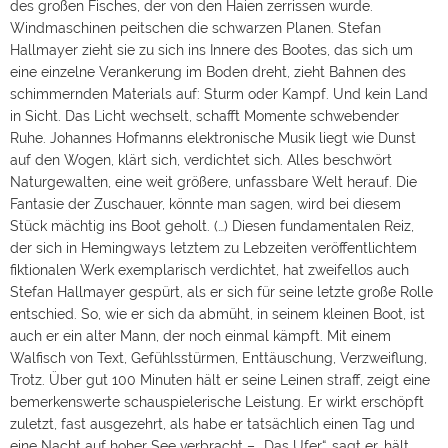
des großen Fisches, der von den Haien zerrissen wurde.
Windmaschinen peitschen die schwarzen Planen. Stefan
Hallmayer zieht sie zu sich ins Innere des Bootes, das sich um
eine einzelne Verankerung im Boden dreht, zieht Bahnen des
schimmernden Materials auf: Sturm oder Kampf. Und kein Land
in Sicht. Das Licht wechselt, schafft Momente schwebender
Ruhe. Johannes Hofmanns elektronische Musik liegt wie Dunst
auf den Wogen, klärt sich, verdichtet sich. Alles beschwört
Naturgewalten, eine weit größere, unfassbare Welt herauf. Die
Fantasie der Zuschauer, könnte man sagen, wird bei diesem
Stück mächtig ins Boot geholt. (…) Diesen fundamentalen Reiz,
der sich in Hemingways letztem zu Lebzeiten veröffentlichtem
fiktionalen Werk exemplarisch verdichtet, hat zweifellos auch
Stefan Hallmayer gespürt, als er sich für seine letzte große Rolle
entschied. So, wie er sich da abmüht, in seinem kleinen Boot, ist
auch er ein alter Mann, der noch einmal kämpft. Mit einem
Walfisch von Text, Gefühlsstürmen, Enttäuschung, Verzweiflung,
Trotz. Über gut 100 Minuten hält er seine Leinen straff, zeigt eine
bemerkenswerte schauspielerische Leistung. Er wirkt erschöpft
zuletzt, fast ausgezehrt, als habe er tatsächlich einen Tag und
eine Nacht auf hoher See verbracht – „Das Ufer“, sagt er, hält