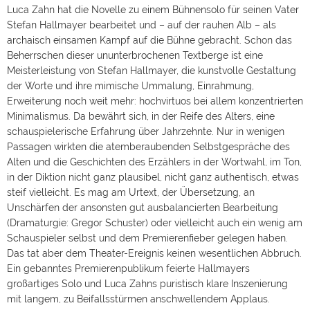
Luca Zahn hat die Novelle zu einem Bühnensolo für seinen Vater
Stefan Hallmayer bearbeitet und – auf der rauhen Alb – als
archaisch einsamen Kampf auf die Bühne gebracht. Schon das
Beherrschen dieser ununterbrochenen Textberge ist eine
Meisterleistung von Stefan Hallmayer, die kunstvolle Gestaltung
der Worte und ihre mimische Ummalung, Einrahmung,
Erweiterung noch weit mehr: hochvirtuos bei allem konzentrierten
Minimalismus. Da bewährt sich, in der Reife des Alters, eine
schauspielerische Erfahrung über Jahrzehnte. Nur in wenigen
Passagen wirkten die atemberaubenden Selbstgespräche des
Alten und die Geschichten des Erzählers in der Wortwahl, im Ton,
in der Diktion nicht ganz plausibel, nicht ganz authentisch, etwas
steif vielleicht. Es mag am Urtext, der Übersetzung, an
Unschärfen der ansonsten gut ausbalancierten Bearbeitung
(Dramaturgie: Gregor Schuster) oder vielleicht auch ein wenig am
Schauspieler selbst und dem Premierenfieber gelegen haben.
Das tat aber dem Theater-Ereignis keinen wesentlichen Abbruch.
Ein gebanntes Premierenpublikum feierte Hallmayers
großartiges Solo und Luca Zahns puristisch klare Inszenierung
mit langem, zu Beifallsstürmen anschwellendem Applaus.