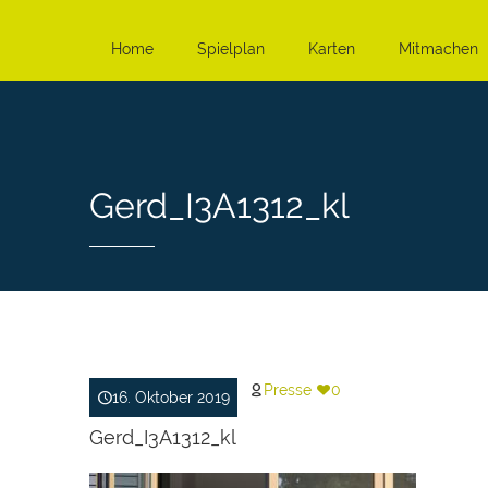
Home
Spielplan
Karten
Mitmachen
Gerd_I3A1312_kl
Presse
0
16. Oktober 2019
Gerd_I3A1312_kl