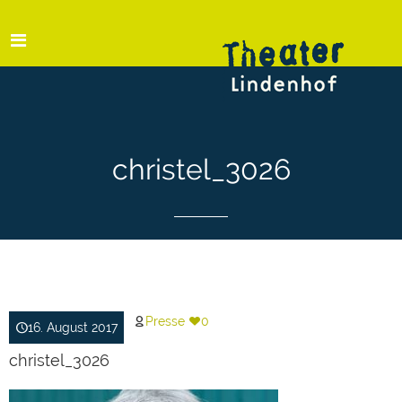
christel_3026
Presse
0
16. August 2017
christel_3026