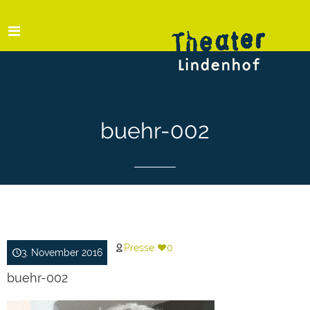
buehr-002
Presse
0
3. November 2016
buehr-002