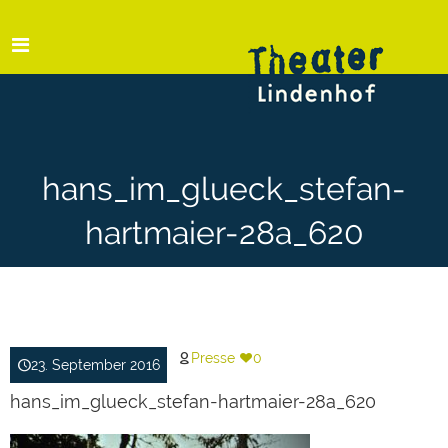
hans_im_glueck_stefan-
hartmaier-28a_620
Presse
0
23. September 2016
hans_im_glueck_stefan-hartmaier-28a_620