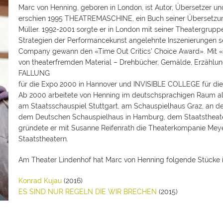
Marc von Henning, geboren in London, ist Autor, Übersetzer u
erschien 1995 THEATREMASCHINE, ein Buch seiner Übersetzun
Müller. 1992-2001 sorgte er in London mit seiner Theatergruppe
Strategien der Performancekunst angelehnte Inszenierungen sel
Company gewann den «Time Out Critics’ Choice Award». Mit «p
von theaterfremden Material – Drehbücher, Gemälde, Erzählung
FALLUNG
für die Expo 2000 in Hannover und INVISIBLE COLLEGE für die 
Ab 2000 arbeitete von Henning im deutschsprachigen Raum als 
am Staatsschauspiel Stuttgart, am Schauspielhaus Graz, an de
dem Deutschen Schauspielhaus in Hamburg, dem Staatstheate
gründete er mit Susanne Reifenrath die Theaterkompanie Meye
Staatstheatern.
Am Theater Lindenhof hat Marc von Henning folgende Stücke i
Konrad Kujau
(2016)
ES SIND NUR REGELN DIE WIR BRECHEN
(2015)